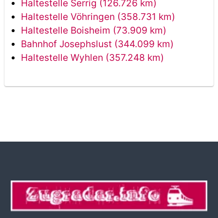
Haltestelle Serrig (126.726 km)
Haltestelle Vöhringen (358.731 km)
Haltestelle Boisheim (73.909 km)
Bahnhof Josephslust (344.099 km)
Haltestelle Wyhlen (357.248 km)