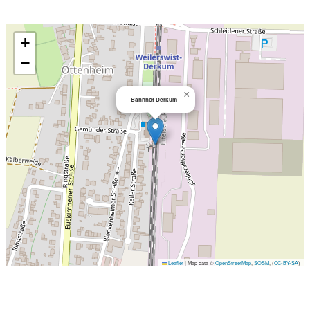
+
−
×
Bahnhof Derkum
Leaflet
|
Map data ©
OpenStreetMap
,
SOSM
, (
CC-BY-SA
)