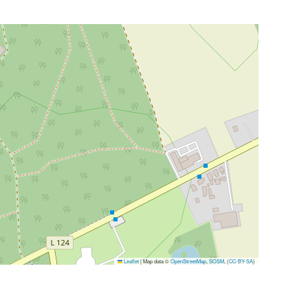
Leaflet
|
Map data ©
OpenStreetMap
,
SOSM
, (
CC-BY-SA
)