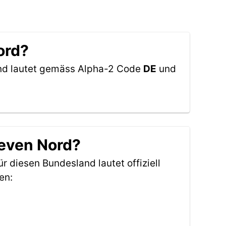
ord?
and lautet gemäss Alpha-2 Code
DE
und
Zeven Nord?
ür diesen Bundesland lautet offiziell
en: