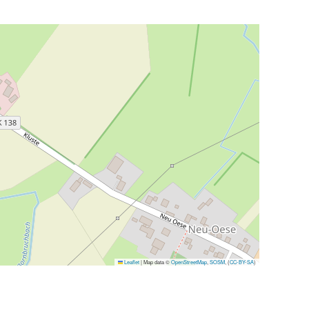
Leaflet
|
Map data ©
OpenStreetMap
,
SOSM
, (
CC-BY-SA
)