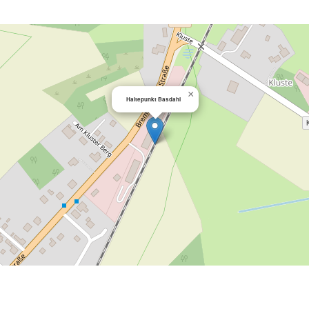
×
Haltepunkt Basdahl