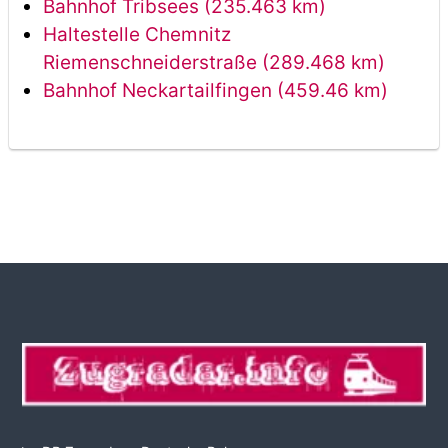
Bahnhof Tribsees (235.463 km)
Haltestelle Chemnitz
Riemenschneiderstraße (289.468 km)
Bahnhof Neckartailfingen (459.46 km)