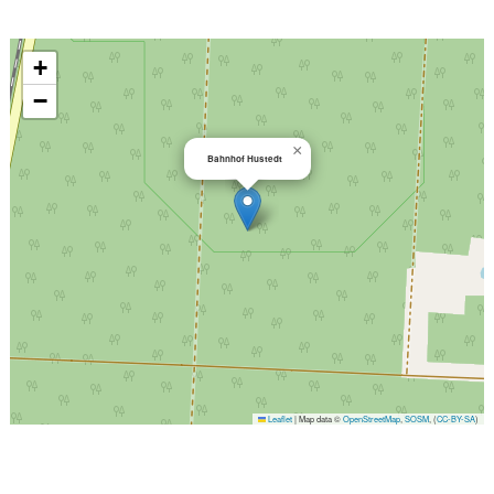
+
−
×
Bahnhof Hustedt
Leaflet
|
Map data ©
OpenStreetMap
,
SOSM
, (
CC-BY-SA
)