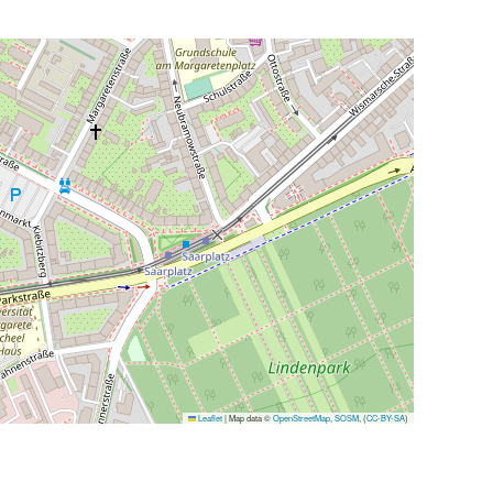
Leaflet
|
Map data ©
OpenStreetMap
,
SOSM
, (
CC-BY-SA
)