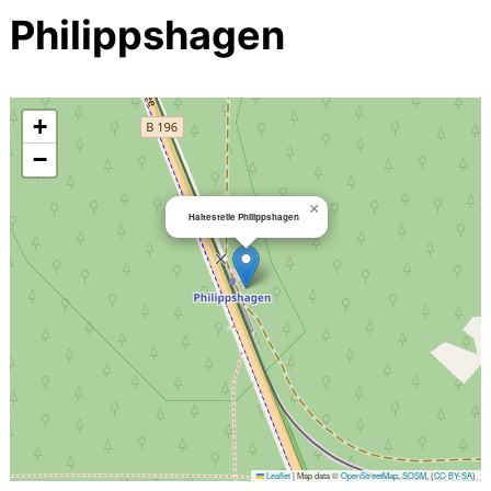
Philippshagen
+
−
×
Haltestelle Philippshagen
Leaflet
|
Map data ©
OpenStreetMap
,
SOSM
, (
CC-BY-SA
)