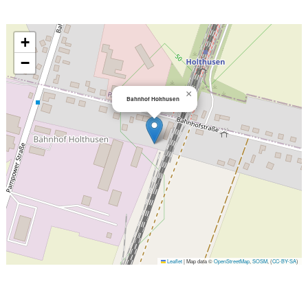
+
−
×
Bahnhof Holthusen
Leaflet
|
Map data ©
OpenStreetMap
,
SOSM
, (
CC-BY-SA
)