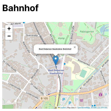
Bahnhof
+
−
×
Bad Doberan Stadtmitte Bahnhof
Leaflet
|
Map data ©
OpenStreetMap
,
SOSM
, (
CC-BY-SA
)