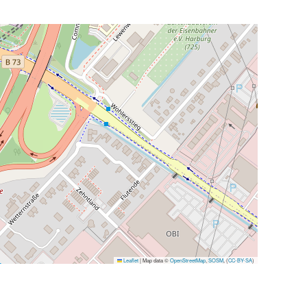
Leaflet
|
Map data ©
OpenStreetMap
,
SOSM
, (
CC-BY-SA
)