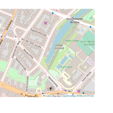
Leaflet
|
Map data ©
OpenStreetMap
,
SOSM
, (
CC-BY-SA
)