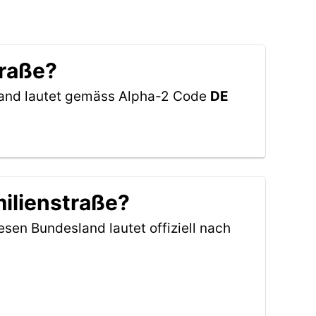
traße?
hland lautet gemäss Alpha-2 Code
DE
milienstraße?
esen Bundesland lautet offiziell nach