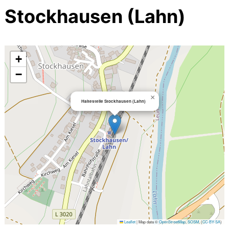
Stockhausen (Lahn)
+
−
×
Haltestelle Stockhausen (Lahn)
Leaflet
|
Map data ©
OpenStreetMap
,
SOSM
, (
CC-BY-SA
)