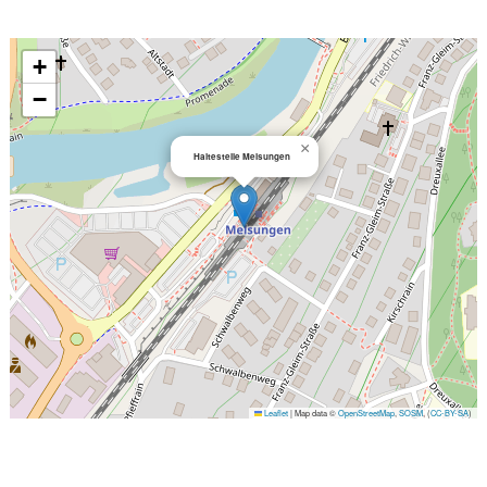
+
−
×
Haltestelle Melsungen
Leaflet
|
Map data ©
OpenStreetMap
,
SOSM
, (
CC-BY-SA
)