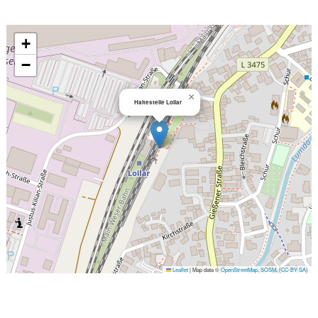
+
−
×
Haltestelle Lollar
Leaflet
|
Map data ©
OpenStreetMap
,
SOSM
, (
CC-BY-SA
)