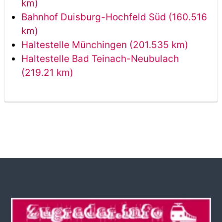
km)
Bahnhof Duisburg-Hochfeld Süd (160.516
km)
Haltestelle Münchingen (201.535 km)
Haltestelle Bad Teinach-Neubulach
(219.21 km)