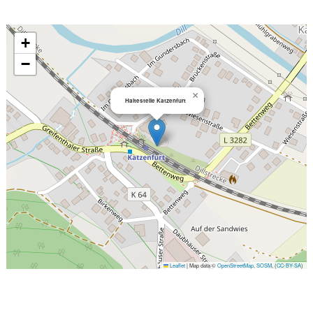
+
−
×
Haltestelle Katzenfurt
Leaflet
|
Map data ©
OpenStreetMap
,
SOSM
, (
CC-BY-SA
)