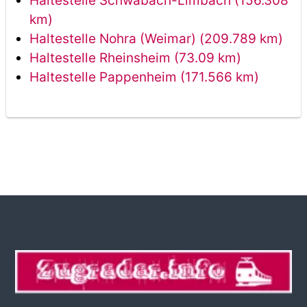
Haltestelle Schwabach-Limbach (156.308
km)
Haltestelle Nohra (Weimar) (209.789 km)
Haltestelle Rheinsheim (73.09 km)
Haltestelle Pappenheim (171.566 km)