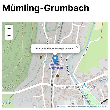
Mümling-Grumbach
+
−
×
Haltestelle Höchst Mümling-Grumbach
Leaflet
|
Map data ©
OpenStreetMap
,
SOSM
, (
CC-BY-SA
)