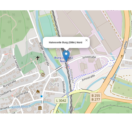
×
Haltestelle Burg (Dillkr) Nord