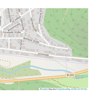
Leaflet
|
Map data ©
OpenStreetMap
,
SOSM
, (
CC-BY-SA
)