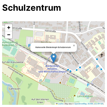
Schulzentrum
+
−
×
Haltestelle Biedenkopf-Schulzentrum
Leaflet
|
Map data ©
OpenStreetMap
,
SOSM
, (
CC-BY-SA
)