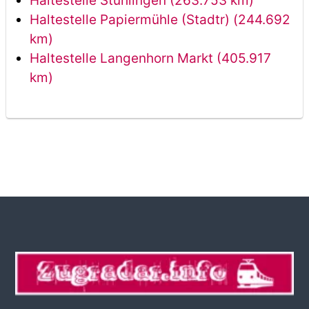
Haltestelle Stühlingen (263.753 km)
Haltestelle Papiermühle (Stadtr) (244.692
km)
Haltestelle Langenhorn Markt (405.917
km)