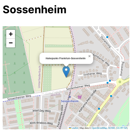
Sossenheim
+
−
×
Haltepunkt Frankfurt-Sossenheim
Leaflet
|
Map data ©
OpenStreetMap
,
SOSM
, (
CC-BY-SA
)