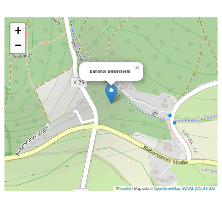
+
−
×
Bahnhof Bieberstein
Leaflet
|
Map data ©
OpenStreetMap
,
SOSM
, (
CC-BY-SA
)