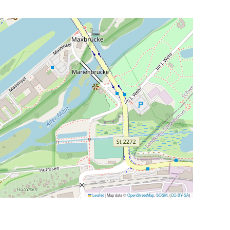
Leaflet
|
Map data ©
OpenStreetMap
,
SOSM
, (
CC-BY-SA
)