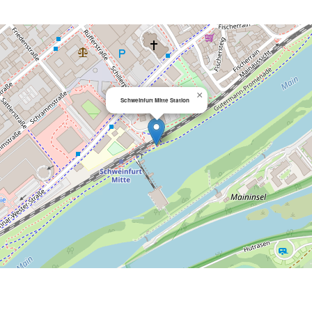
×
Schweinfurt Mitte Station