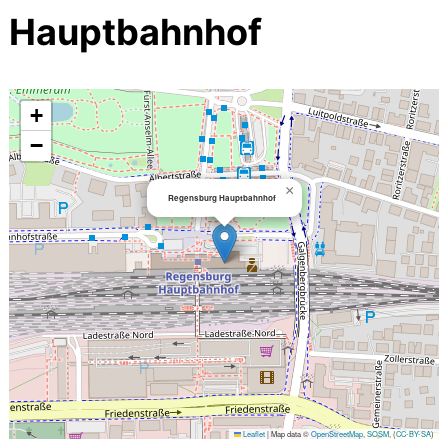
Hauptbahnhof
+
−
×
Regensburg Hauptbahnhof
Leaflet
|
Map data ©
OpenStreetMap
,
SOSM
, (
CC-BY-SA
)