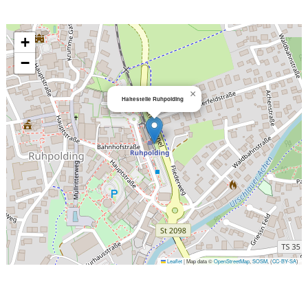
+
−
×
Haltestelle Ruhpolding
Leaflet
|
Map data ©
OpenStreetMap
,
SOSM
, (
CC-BY-SA
)