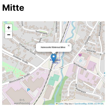
Mitte
+
−
×
Haltestelle Rödental Mitte
Leaflet
|
Map data ©
OpenStreetMap
,
SOSM
, (
CC-BY-SA
)