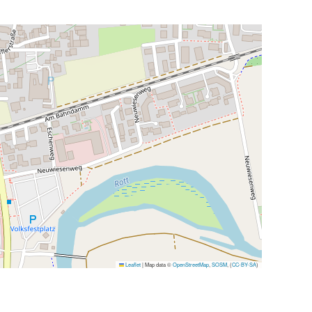
Leaflet
|
Map data ©
OpenStreetMap
,
SOSM
, (
CC-BY-SA
)