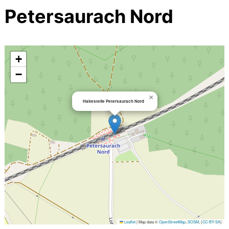
Petersaurach Nord
+
−
×
Haltestelle Petersaurach Nord
Leaflet
|
Map data ©
OpenStreetMap
,
SOSM
, (
CC-BY-SA
)