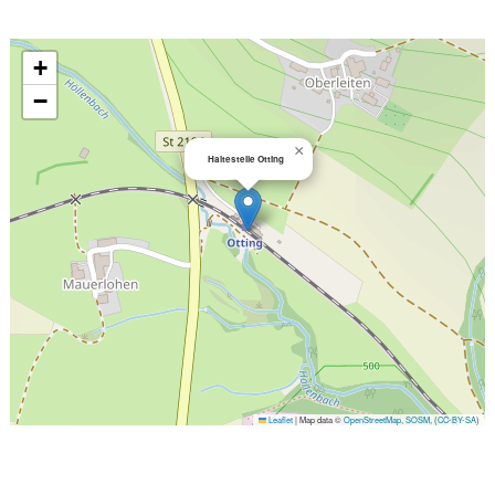
+
−
×
Haltestelle Otting
Leaflet
|
Map data ©
OpenStreetMap
,
SOSM
, (
CC-BY-SA
)