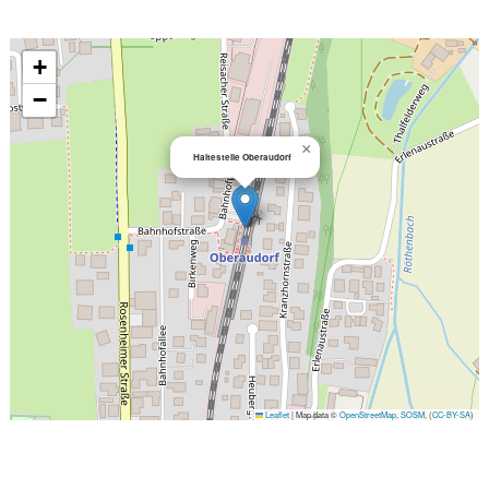
+
−
×
Haltestelle Oberaudorf
Leaflet
|
Map data ©
OpenStreetMap
,
SOSM
, (
CC-BY-SA
)