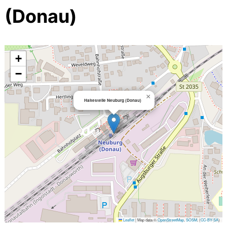
(Donau)
+
−
×
Haltestelle Neuburg (Donau)
Leaflet
|
Map data ©
OpenStreetMap
,
SOSM
, (
CC-BY-SA
)