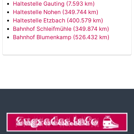
Haltestelle Gauting (7.593 km)
Haltestelle Nohen (349.744 km)
Haltestelle Etzbach (400.579 km)
Bahnhof Schleifmühle (349.874 km)
Bahnhof Blumenkamp (526.432 km)