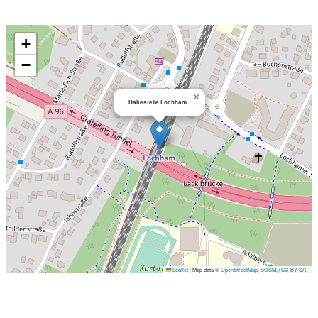
+
−
×
Haltestelle Lochham
Leaflet
|
Map data ©
OpenStreetMap
,
SOSM
, (
CC-BY-SA
)