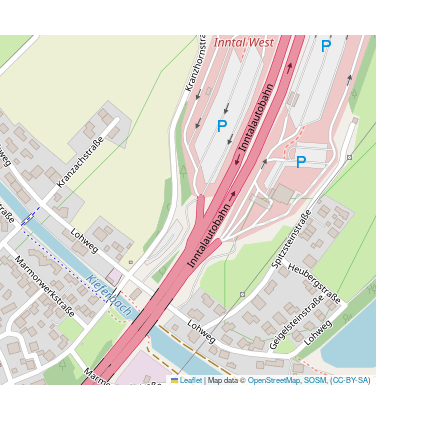
Leaflet
|
Map data ©
OpenStreetMap
,
SOSM
, (
CC-BY-SA
)