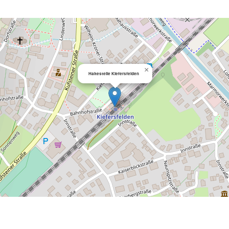
×
Haltestelle Kiefersfelden