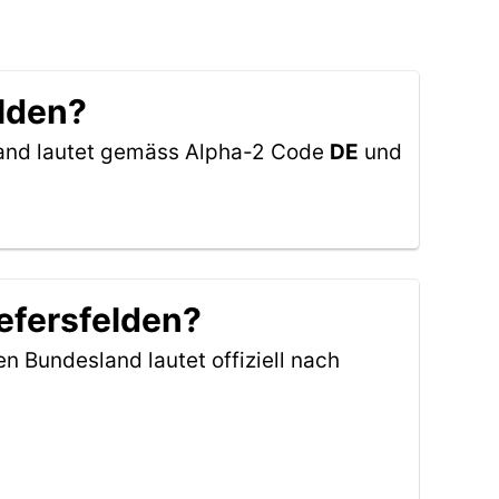
elden?
hland lautet gemäss Alpha-2 Code
DE
und
iefersfelden?
en Bundesland lautet offiziell nach