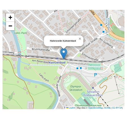
+
−
×
Haltestelle Kainzenbad
Leaflet
|
Map data ©
OpenStreetMap
,
SOSM
, (
CC-BY-SA
)