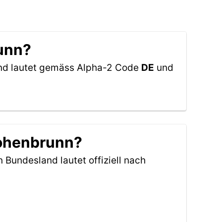
runn?
and lautet gemäss Alpha-2 Code
DE
und
Hohenbrunn?
n Bundesland lautet offiziell nach