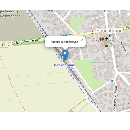
×
Haltestelle Hohenbrunn