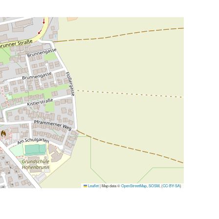
Leaflet
|
Map data ©
OpenStreetMap
,
SOSM
, (
CC-BY-SA
)