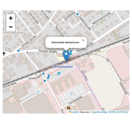
+
−
×
Haltestelle Heimstetten
Leaflet
|
Map data ©
OpenStreetMap
,
SOSM
, (
CC-BY-SA
)