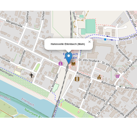
×
Haltestelle Erlenbach (Main)