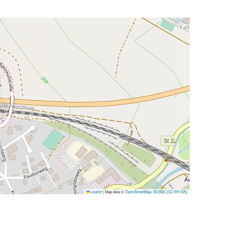
Leaflet
|
Map data ©
OpenStreetMap
,
SOSM
, (
CC-BY-SA
)