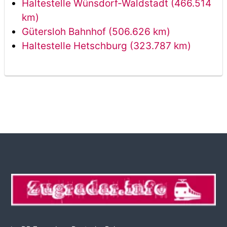
Haltestelle Wünsdorf-Waldstadt (466.514
km)
Gütersloh Bahnhof (506.626 km)
Haltestelle Hetschburg (323.787 km)