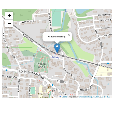
+
−
×
Haltestelle Edling
Leaflet
|
Map data ©
OpenStreetMap
,
SOSM
, (
CC-BY-SA
)