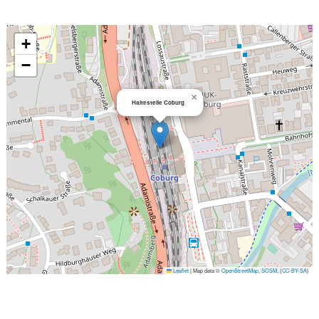
+
−
×
Haltestelle Coburg
Leaflet
|
Map data ©
OpenStreetMap
,
SOSM
, (
CC-BY-SA
)