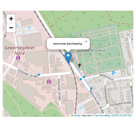
+
−
×
Haltestelle Bad Empfing
Leaflet
|
Map data ©
OpenStreetMap
,
SOSM
, (
CC-BY-SA
)