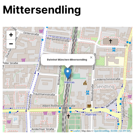
Mittersendling
+
−
×
Bahnhof München-Mittersendling
Leaflet
|
Map data ©
OpenStreetMap
,
SOSM
, (
CC-BY-SA
)