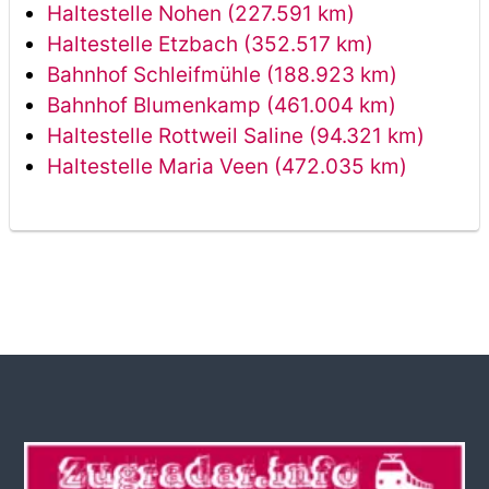
Haltestelle Nohen (227.591 km)
Haltestelle Etzbach (352.517 km)
Bahnhof Schleifmühle (188.923 km)
Bahnhof Blumenkamp (461.004 km)
Haltestelle Rottweil Saline (94.321 km)
Haltestelle Maria Veen (472.035 km)