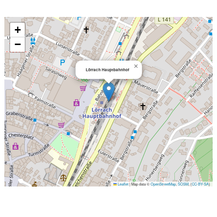
+
−
×
Lörrach Hauptbahnhof
Leaflet
|
Map data ©
OpenStreetMap
,
SOSM
, (
CC-BY-SA
)