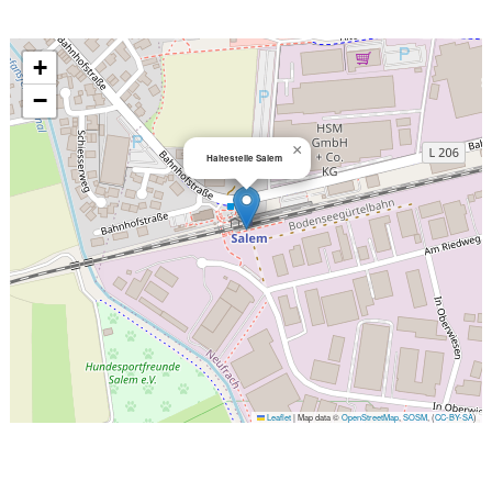
+
−
×
Haltestelle Salem
Leaflet
|
Map data ©
OpenStreetMap
,
SOSM
, (
CC-BY-SA
)