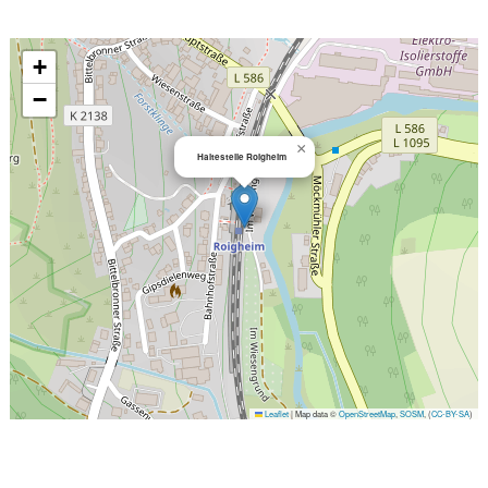
+
−
×
Haltestelle Roigheim
Leaflet
|
Map data ©
OpenStreetMap
,
SOSM
, (
CC-BY-SA
)