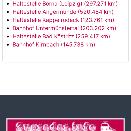
Haltestelle Borna (Leipzig) (297.271 km)
Haltestelle Angermünde (520.484 km)
Haltestelle Kappelrodeck (123.761 km)
Bahnhof Untermünstertal (203.202 km)
Haltestelle Bad Köstritz (259.417 km)
Bahnhof Kirnbach (145.738 km)