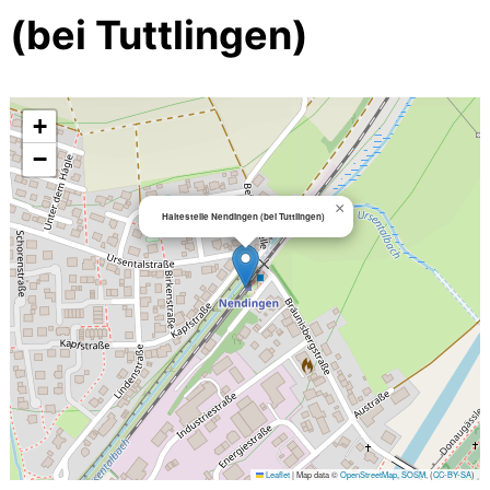
(bei Tuttlingen)
+
−
×
Haltestelle Nendingen (bei Tuttlingen)
Leaflet
|
Map data ©
OpenStreetMap
,
SOSM
, (
CC-BY-SA
)