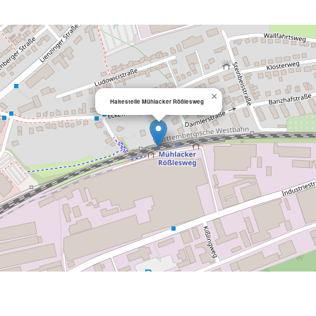
×
Haltestelle Mühlacker Rößlesweg