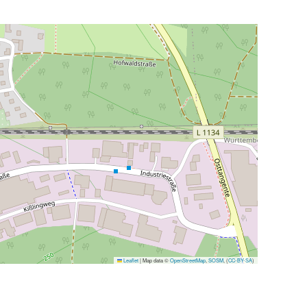
Leaflet
|
Map data ©
OpenStreetMap
,
SOSM
, (
CC-BY-SA
)