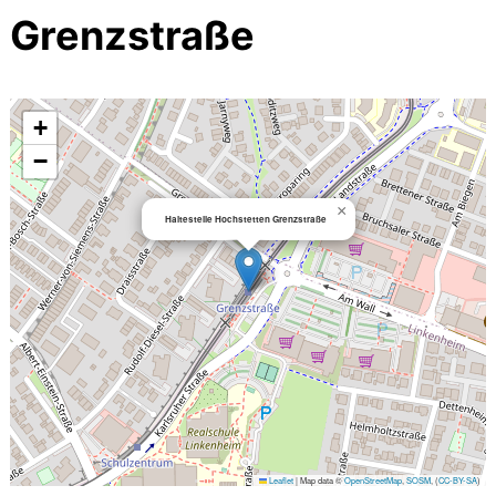
Grenzstraße
+
−
×
Haltestelle Hochstetten Grenzstraße
Leaflet
|
Map data ©
OpenStreetMap
,
SOSM
, (
CC-BY-SA
)