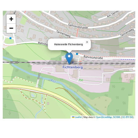
+
−
×
Haltestelle Fichtenberg
Leaflet
|
Map data ©
OpenStreetMap
,
SOSM
, (
CC-BY-SA
)