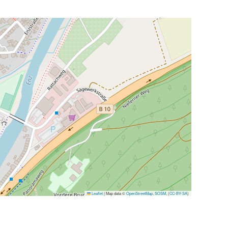
Leaflet
|
Map data ©
OpenStreetMap
,
SOSM
, (
CC-BY-SA
)