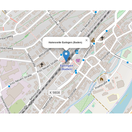
×
Haltestelle Eutingen (Baden)