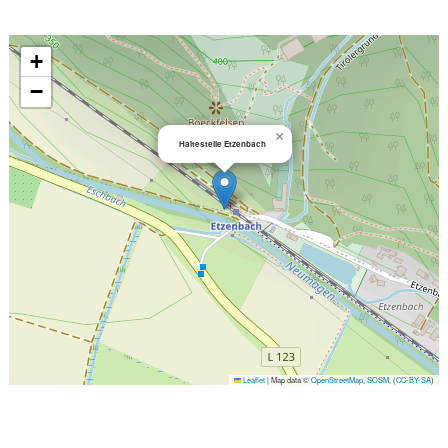
+
−
×
Haltestelle Etzenbach
Leaflet
|
Map data ©
OpenStreetMap
,
SOSM
, (
CC-BY-SA
)