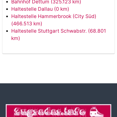
Bahnhof Dettum (325.123 km)
Haltestelle Dallau (0 km)
Haltestelle Hammerbrook (City Süd)
(466.513 km)
Haltestelle Stuttgart Schwabstr. (68.801
km)