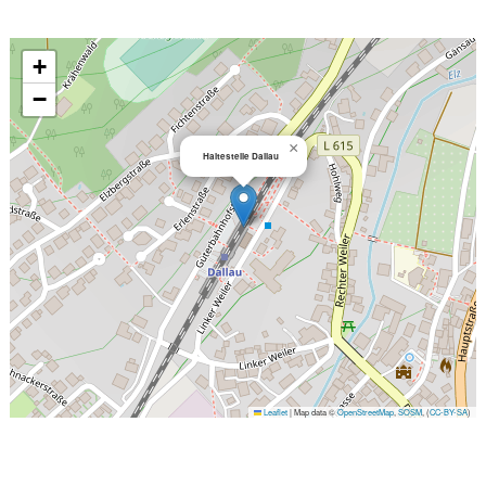
+
−
×
Haltestelle Dallau
Leaflet
|
Map data ©
OpenStreetMap
,
SOSM
, (
CC-BY-SA
)