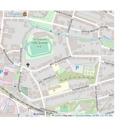
Leaflet
|
Map data ©
OpenStreetMap
,
SOSM
, (
CC-BY-SA
)