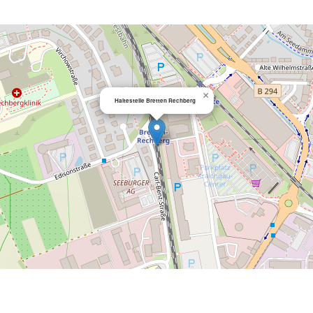
×
Haltestelle Bretten Rechberg